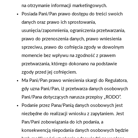
na otrzymanie informacji marketingowych.
Posiada Pani/Pan prawo dostępu do treści swoich
danych oraz prawo ich sprostowania,
usunięcia/zapomnienia, ograniczenia przetwarzania,
2026-01-15
2026-01-12
prawo do przenoszenia danych, prawo wniesienia
Grupa PSB Handel S.A.
Zacisze S.A. dołącza do
sprzeciwu, prawo do cofnięcia zgody w dowolnym
gra z WOŚP. Powstała
Grupy PSB. Sieć kończy
momencie bez wpływu na zgodność z prawem
firmowa eSkarbonka na
rok strategicznym
przetwarzania, którego dokonano na podstawie
rzecz gastroenterologii
otwarciem po
zgody przed jej cofnięciem.
dziecięcej
rebrandingu
Ma Pani/Pan prawo wniesienia skargi do Regulatora,
gdy uzna Pani/Pan, iż przetwarza danych osobowych
Pani/Pana dotyczących narusza przepisy „RODO”.
Podanie przez Pana/Panią danych osobowych jest
niezbędne do realizacji wniosku z zapytaniem. Jest
Pan/Pani zobowiązania do ich podania, a
konsekwencją niepodania danych osobowych będzie