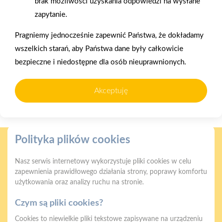
brak możliwości uzyskania odpowiedzi na wysłane
zapytanie.
Pragniemy jednocześnie zapewnić Państwa, że dokładamy
wszelkich starań, aby Państwa dane były całkowicie
bezpieczne i niedostępne dla osób nieuprawnionych.
2025-12-31
Akceptuję
Otwarcie sklepu PSB
Mrówka w Wyrzysku
Polityka plików cookies
Nasz serwis internetowy wykorzystuje pliki cookies w celu
zapewnienia prawidłowego działania strony, poprawy komfortu
użytkowania oraz analizy ruchu na stronie.
Gwarancja jakości
Zakupy w systemie
naszych produktów
ratalnym
Czym są pliki cookies?
Cookies to niewielkie pliki tekstowe zapisywane na urządzeniu