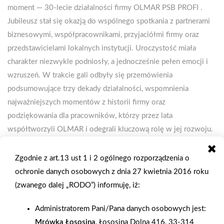
moment — 30-lecie działalności firmy OLMAR PSB PROFI .
Jubileusz stał się okazją do wspólnego spotkania z partnerami
biznesowymi, współpracownikami, przyjaciółmi firmy oraz
przedstawicielami lokalnych instytucji. Uroczystość miała
charakter niezwykle podniosły, a jednocześnie pełen emocji i
wzruszeń. W trakcie gali odbyły się przemówienia
podsumowujące trzy dekady działalności, wspomnienia
najważniejszych momentów z historii firmy oraz
podziękowania dla pracowników, którzy przez lata
współtworzyli OLMAR i odegrali kluczową rolę w jej rozwoju.
Z wielką radością gościliśmy również przedstawicieli Grupy
PSB — Członka Zarządu, pana Grzegorza Filipka oraz
Zgodnie z art.13 ust 1 i 2 ogólnego rozporządzenia o
Kierownika Regionu, pana Michała Śniocha , którzy swoją
ochronie danych osobowych z dnia 27 kwietnia 2016 roku
obecnością podkreślili rangę wydarzenia, a także naszą
(zwanego dalej „RODO”) informuję, iż:
wieloletnią współpracę w ramach systemu PSB. Swoją
Administratorem Pani/Pana danych osobowych jest:
obecnością uroczystość zaszczycił także Starosta Powiatu
Mrówka Łososina
, Łososina Dolna 416, 33-314
Chrzanowskiego, pan Bartłomiej Gębala , co było dla nas