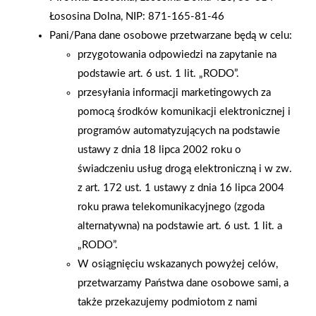
Łososina Dolna, NIP: 871-165-81-46
niezwykle ważnym i symbolicznym podkreśleniem roli, jaką
Pani/Pana dane osobowe przetwarzane będą w celu:
firma OLMAR odgrywa w lokalnym środowisku oraz w rozwoju
przygotowania odpowiedzi na zapytanie na
gospodarczym regionu. W obchodach uczestniczyli również
podstawie art. 6 ust. 1 lit. „RODO”.
nasi wieloletni partnerzy handlowi, w tym przedstawiciele m.in
przesyłania informacji marketingowych za
firm: Fakro, Baumit, Velux, MDM, Selena, Galeco, Xella oraz
pomocą środków komunikacji elektronicznej i
Bruk-Bet . Ich obecność była dla nas wyjątkowym zaszczytem i
programów automatyzujących na podstawie
potwierdzeniem wartości wieloletniej, stabilnej współpracy.
ustawy z dnia 18 lipca 2002 roku o
Wieczór obfitował w liczne atrakcje, które nadały wydarzeniu
świadczeniu usług drogą elektroniczną i w zw.
wyjątkowy klimat. Goście mogli podziwiać pokaz laserowy ,
z art. 172 ust. 1 ustawy z dnia 16 lipca 2004
wziąć udział w zabawie w stylu kasynowym oraz przeżyć
roku prawa telekomunikacyjnego (zgoda
spektakularne wniesienie jubileuszowego tortu , które
alternatywna) na podstawie art. 6 ust. 1 lit. a
wywołało duże poruszenie i aplauz na sali. Atmosfera była
„RODO”.
pełna radości, integracji i wspólnego świętowania. Obchody
W osiągnięciu wskazanych powyżej celów,
30-lecia były dla nas nie tylko podsumowaniem
przetwarzamy Państwa dane osobowe sami, a
dotychczasowej działalności, lecz także momentem refleksji
także przekazujemy podmiotom z nami
nad przyszłością. Dziękujemy Grupie PSB za wieloletnią