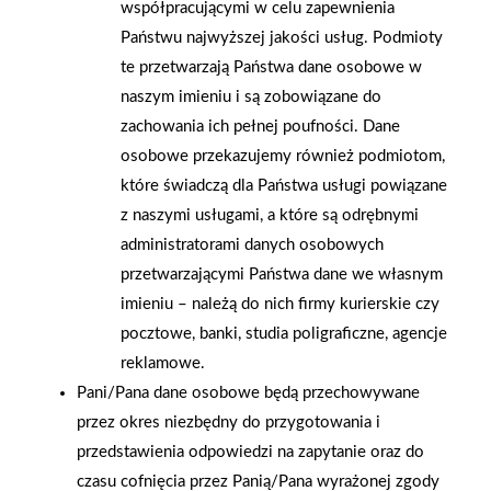
współpracującymi w celu zapewnienia
współpracę oraz wsparcie, które miało istotny wpływ na
Państwu najwyższej jakości usług. Podmioty
rozwój naszej firmy. Z dumą patrzymy na nasze osiągnięcia i z
te przetwarzają Państwa dane osobowe w
optymizmem wchodzimy w kolejne lata działalności — gotowi
naszym imieniu i są zobowiązane do
stawiać czoła nowym wyzwaniom oraz dalej budować silną
zachowania ich pełnej poufności. Dane
pozycję na lokalnym rynku materiałów budowlanych.
osobowe przekazujemy również podmiotom,
które świadczą dla Państwa usługi powiązane
AKTUALNOŚCI
z naszymi usługami, a które są odrębnymi
administratorami danych osobowych
przetwarzającymi Państwa dane we własnym
imieniu – należą do nich firmy kurierskie czy
pocztowe, banki, studia poligraficzne, agencje
reklamowe.
Pani/Pana dane osobowe będą przechowywane
przez okres niezbędny do przygotowania i
przedstawienia odpowiedzi na zapytanie oraz do
czasu cofnięcia przez Panią/Pana wyrażonej zgody