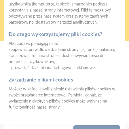
użytkownika (komputerze, tablecie, smartfonie) podczas
korzystania z naszej strony internetowej. Pliki te mogą być
odczytywane przez nasz system oraz systemy zaufanych
partnerów, np. dostawców narzędzi analitycznych.
Oferujemy zakupy
Zakupy
telefoniczne
na terenie całej Polski
Do czego wykorzystujemy pliki cookies?
Pliki cookies pomagają nam:
- zapewnić prawidłowe działanie strony i jej funkcjonalności,
Mrówka Łososina
- analizować ruch na stronie i dostosowywać treści do
Łososina Dolna 416, 33-314 Łososina Dolna
preferencji użytkowników,
- prowadzić działania marketingowe i reklamowe.
Telefon:
+48 575 022 522‬
E-mail:
lososina@psbmrowka.com.pl
Zarządzanie plikami cookies
Możesz w każdej chwili zmienić ustawienia plików cookies w
NIP:
871-165-81-46
swojej przeglądarce internetowej. Pamiętaj jednak, że
REGON:
121470982
wyłączenie niektórych plików cookies może wpłynąć na
funkcjonalność naszej strony.