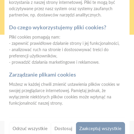
korzystania z naszej strony internetowej. Pliki te mogą być
odczytywane przez nasz system oraz systemy zaufanych
partnerów, np. dostawców narzędzi analitycznych.
Oferujemy zakupy
Zakupy
telefoniczne
na terenie całej Polski
Do czego wykorzystujemy pliki cookies?
Pliki cookies pomagają nam:
- zapewnić prawidłowe działanie strony i jej funkcjonalności,
Mrówka Łososina
- analizować ruch na stronie i dostosowywać treści do
Łososina Dolna 416, 33-314 Łososina Dolna
preferencji użytkowników,
- prowadzić działania marketingowe i reklamowe.
Telefon:
+48 575 022 522‬
E-mail:
lososina@psbmrowka.com.pl
Zarządzanie plikami cookies
Możesz w każdej chwili zmienić ustawienia plików cookies w
NIP:
871-165-81-46
swojej przeglądarce internetowej. Pamiętaj jednak, że
REGON:
121470982
wyłączenie niektórych plików cookies może wpłynąć na
funkcjonalność naszej strony.
Odrzuć wszystkie
Dostosuj
Zaakceptuj wszystkie
Copyright 2026 © PSB MRÓWKA
|
Designed by
Eskamedia