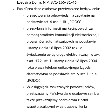
Łososina Dolna, NIP: 871-165-81-46
billboardów i kampanii digital, • platforma analityczna PSB
Pani/Pana dane osobowe przetwarzane będą w celu:
Data+ . Inicjatywy te stanowią kolejny krok w kierunku
przygotowania odpowiedzi na zapytanie na
nowoczesnej i w pełni omnichannelowej współpracy Grupy
podstawie art. 6 ust. 1 lit. „RODO”.
PSB z partnerami . Grupa PSB zapowiada kontynuację działań
przesyłania informacji marketingowych za
rozwojowych oraz kolejne inicjatywy, które będą wspierały
pomocą środków komunikacji elektronicznej i
partnerów w budowaniu nowoczesnego modelu biznesowego.
programów automatyzujących na podstawie
Dzień przed Targami odbyła się także Konferencja Grupy PSB ,
ustawy z dnia 18 lipca 2002 roku o
podczas której omówiono dwa istotne zagadnienia: wyzwania
świadczeniu usług drogą elektroniczną i w zw.
związane z sukcesją w firmach rodzinnych oraz premierę
z art. 172 ust. 1 ustawy z dnia 16 lipca 2004
aplikacji mobilnej „Moja Mrówka” , stanowiącej ważny etap w
roku prawa telekomunikacyjnego (zgoda
procesie cyfryzacji Grupy PSB. Aplikacja spotkała się z dużym
alternatywna) na podstawie art. 6 ust. 1 lit. a
zainteresowaniem uczestników. Wydarzeniu towarzyszył także
„RODO”.
uroczysty bankiet dla 1000 gości, potwierdzający wyjątkowe
W osiągnięciu wskazanych powyżej celów,
znaczenie spotkania dla całej społeczności PSB. Targi Grupy
przetwarzamy Państwa dane osobowe sami, a
PSB, organizowane trzy razy w roku, od lat stanowią kluczowe
także przekazujemy podmiotom z nami
wydarzenie dla naszej organizacji. Dzięki nim partnerzy PSB
współpracującymi w celu zapewnienia