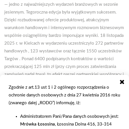
— jedno z najważniejszych wydarzeń branżowych w sezonie
jesiennym. Tegoroczna edycja była wyjątkowym sukcesem.
Dzięki rozbudowanej ofercie produktowej, atrakcyjnym
warunkom handlowym i intensywnym rozmowom biznesowym
wspólnie osiągnęliśmy bardzo imponujące wyniki. 18 listopada
2025 r. w Kielcach w wydarzeniu uczestniczyło 272 partnerów
handlowych , 123 wystawców oraz łącznie 1550 uczestników
Targów . Ponad 6400 podpisanych kontraktów o wartości
przekraczającej 125 mln zł (przy czym proces zatwierdzania
zamówień nadal trwa), to efekt naszej partnerskiej współpracy i
wzajemnego zaufania. Targi były także okazją do inauguracji
Zgodnie z art.13 ust 1 i 2 ogólnego rozporządzenia o
Strefy Transformacji Cyfrowej na stoisku Centrali PSB. Przez
ochronie danych osobowych z dnia 27 kwietnia 2016 roku
cały czas cieszyła się ona bardzo wysoką frekwencją, a
(zwanego dalej „RODO”) informuję, iż:
partnerzy PSB mogli porozmawiać z ekspertami w zakresie
wdrożenie kluczowych narzędzi cyfrowych, takich jak: •
Administratorem Pani/Pana danych osobowych jest:
aplikacja mobilna Moja Mrówka , • program lojalnościowy PSB
Mrówka Łososina
, Łososina Dolna 416, 33-314
Plus , • Marketplace Mrówka , • rozwiązania do automatyzacji