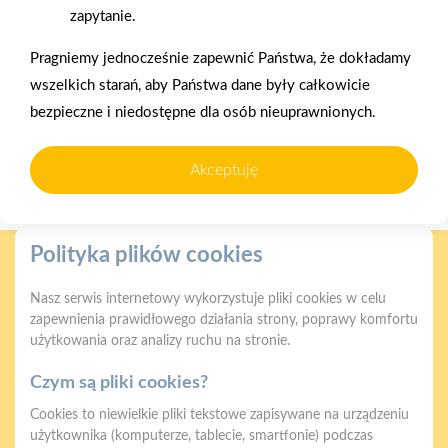
zapytanie.
Pragniemy jednocześnie zapewnić Państwa, że dokładamy
wszelkich starań, aby Państwa dane były całkowicie
bezpieczne i niedostępne dla osób nieuprawnionych.
2025-12-31
Otwarcie sklepu PSB
Akceptuję
Mrówka w Wyrzysku
Polityka plików cookies
Nasz serwis internetowy wykorzystuje pliki cookies w celu
zapewnienia prawidłowego działania strony, poprawy komfortu
użytkowania oraz analizy ruchu na stronie.
Gwarancja jakości
Zakupy w systemie
naszych produktów
ratalnym
Czym są pliki cookies?
Cookies to niewielkie pliki tekstowe zapisywane na urządzeniu
użytkownika (komputerze, tablecie, smartfonie) podczas