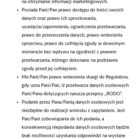
na otrzymanie informacji marketingowych.
Posiada Pani/Pan prawo dostępu do treści swoich
danych oraz prawo ich sprostowania,
usunięcia/zapomnienia, ograniczenia przetwarzania,
2026-01-15
2026-01-12
Grupa PSB Handel S.A.
Zacisze S.A. dołącza do
prawo do przenoszenia danych, prawo wniesienia
gra z WOŚP. Powstała
Grupy PSB. Sieć kończy
sprzeciwu, prawo do cofnięcia zgody w dowolnym
firmowa eSkarbonka na
rok strategicznym
momencie bez wpływu na zgodność z prawem
rzecz gastroenterologii
otwarciem po
przetwarzania, którego dokonano na podstawie
dziecięcej
rebrandingu
zgody przed jej cofnięciem.
Ma Pani/Pan prawo wniesienia skargi do Regulatora,
gdy uzna Pani/Pan, iż przetwarza danych osobowych
Pani/Pana dotyczących narusza przepisy „RODO”.
Podanie przez Pana/Panią danych osobowych jest
niezbędne do realizacji wniosku z zapytaniem. Jest
Pan/Pani zobowiązania do ich podania, a
konsekwencją niepodania danych osobowych będzie
brak możliwości uzyskania odpowiedzi na wysłane