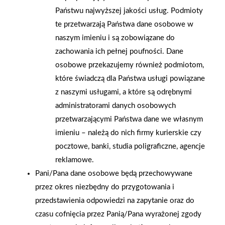
mogą odpowiednio przygotować swoje oferty produktowe do
Państwu najwyższej jakości usług. Podmioty
obsługi klientów na rynkach lokalnych. Warto podkreślić, że
te przetwarzają Państwa dane osobowe w
dział "Ogrody" należy do grup asortymentowych o wysokiej
naszym imieniu i są zobowiązane do
dynamice wzrostu sprzedaży.
zachowania ich pełnej poufności. Dane
osobowe przekazujemy również podmiotom,
AKTUALNOŚCI
które świadczą dla Państwa usługi powiązane
z naszymi usługami, a które są odrębnymi
administratorami danych osobowych
przetwarzającymi Państwa dane we własnym
imieniu – należą do nich firmy kurierskie czy
pocztowe, banki, studia poligraficzne, agencje
reklamowe.
Pani/Pana dane osobowe będą przechowywane
przez okres niezbędny do przygotowania i
przedstawienia odpowiedzi na zapytanie oraz do
czasu cofnięcia przez Panią/Pana wyrażonej zgody