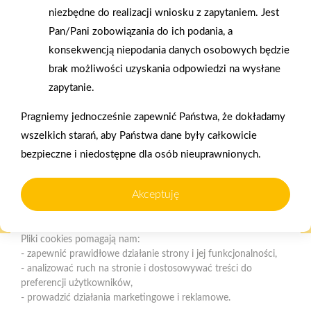
niezbędne do realizacji wniosku z zapytaniem. Jest
Polityka plików cookies
Pan/Pani zobowiązania do ich podania, a
Nasz serwis internetowy wykorzystuje pliki cookies w celu
konsekwencją niepodania danych osobowych będzie
zapewnienia prawidłowego działania strony, poprawy komfortu
brak możliwości uzyskania odpowiedzi na wysłane
użytkowania oraz analizy ruchu na stronie.
Gwarancja jakości
Zakupy w systemie
zapytanie.
naszych produktów
ratalnym
Czym są pliki cookies?
Pragniemy jednocześnie zapewnić Państwa, że dokładamy
Cookies to niewielkie pliki tekstowe zapisywane na urządzeniu
wszelkich starań, aby Państwa dane były całkowicie
użytkownika (komputerze, tablecie, smartfonie) podczas
bezpieczne i niedostępne dla osób nieuprawnionych.
korzystania z naszej strony internetowej. Pliki te mogą być
odczytywane przez nasz system oraz systemy zaufanych
partnerów, np. dostawców narzędzi analitycznych.
Oferujemy zakupy
Zakupy
Akceptuję
telefoniczne
na terenie całej Polski
Do czego wykorzystujemy pliki cookies?
Pliki cookies pomagają nam:
- zapewnić prawidłowe działanie strony i jej funkcjonalności,
Mrówka Łososina
- analizować ruch na stronie i dostosowywać treści do
Łososina Dolna 416, 33-314 Łososina Dolna
preferencji użytkowników,
- prowadzić działania marketingowe i reklamowe.