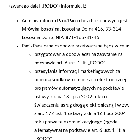
(zwanego dalej „RODO”) informuję, iż:
9 września 2025 r. PSB Mrówka w Parczewie wspólnie z
Administratorem Pani/Pana danych osobowych jest:
Policją Parczewską przeprowadziła lekcję pod hasłem
Mrówka Łososina
, Łososina Dolna 416, 33-314
"Bezpieczna droga do szkoły" w Szkole Podstawowej nr 3 im.
Łososina Dolna, NIP: 871-165-81-46
Króla Władysława Jagiełły w Parczewie. W spotkaniu brało
Pani/Pana dane osobowe przetwarzane będą w celu:
udział około 50 uczniów klas pierwszych. Pani policjantka
przygotowania odpowiedzi na zapytanie na
szczególną uwagę zwróciła na bezpieczne poruszanie się po
podstawie art. 6 ust. 1 lit. „RODO”.
przejściu dla pieszych oraz noszenie elementów odblaskowych.
przesyłania informacji marketingowych za
Każde dziecko na koniec spotkania otrzymało opaski
pomocą środków komunikacji elektronicznej i
odblaskowe z logiem PSB Mrówki oraz od Policji. Dziękujemy
programów automatyzujących na podstawie
za miłe spotkanie i życzymy wszystkim dzieciakom
ustawy z dnia 18 lipca 2002 roku o
bezpiecznego roku szkolnego
świadczeniu usług drogą elektroniczną i w zw.
z art. 172 ust. 1 ustawy z dnia 16 lipca 2004
AKTUALNOŚCI
roku prawa telekomunikacyjnego (zgoda
alternatywna) na podstawie art. 6 ust. 1 lit. a
„RODO”.