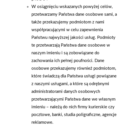
W osiągnięciu wskazanych powyżej celów,
przetwarzamy Państwa dane osobowe sami, a
także przekazujemy podmiotom z nami
współpracującymi w celu zapewnienia
Państwu najwyższej jakości usług. Podmioty
te przetwarzają Państwa dane osobowe w
naszym imieniu i są zobowiązane do
zachowania ich pełnej poufności. Dane
osobowe przekazujemy również podmiotom,
które świadczą dla Państwa usługi powiązane
z naszymi usługami, a które są odrębnymi
2026-01-15
2026-01-12
administratorami danych osobowych
Grupa PSB Handel S.A.
Zacisze S.A. dołącza do
przetwarzającymi Państwa dane we własnym
gra z WOŚP. Powstała
Grupy PSB. Sieć kończy
imieniu – należą do nich firmy kurierskie czy
firmowa eSkarbonka na
rok strategicznym
pocztowe, banki, studia poligraficzne, agencje
rzecz gastroenterologii
otwarciem po
reklamowe.
dziecięcej
rebrandingu