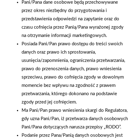
Pani/Pana dane osobowe będą przechowywane
przez okres niezbędny do przygotowania i
przedstawienia odpowiedzi na zapytanie oraz do
czasu cofnięcia przez Panią/Pana wyrażonej zgody
na otrzymanie informacji marketingowych.
Posiada Pani/Pan prawo dostępu do treści swoich
danych oraz prawo ich sprostowania,
usunięcia/zapomnienia, ograniczenia przetwarzania,
prawo do przenoszenia danych, prawo wniesienia
sprzeciwu, prawo do cofnięcia zgody w dowolnym
momencie bez wpływu na zgodność z prawem
przetwarzania, którego dokonano na podstawie
zgody przed jej cofnięciem.
2025-12-31
Ma Pani/Pan prawo wniesienia skargi do Regulatora,
Otwarcie sklepu PSB
gdy uzna Pani/Pan, iż przetwarza danych osobowych
Mrówka w Wyrzysku
Pani/Pana dotyczących narusza przepisy „RODO”.
Podanie przez Pana/Panią danych osobowych jest