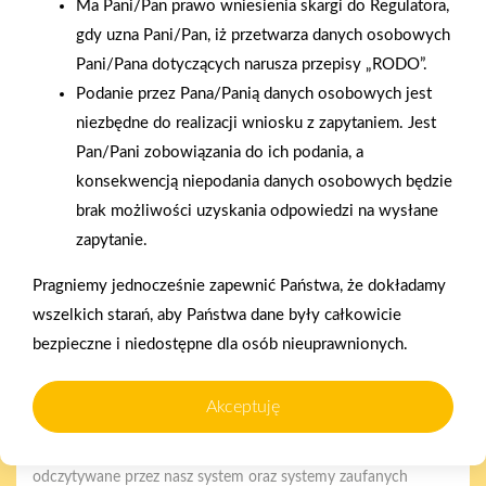
Ma Pani/Pan prawo wniesienia skargi do Regulatora,
gdy uzna Pani/Pan, iż przetwarza danych osobowych
Pani/Pana dotyczących narusza przepisy „RODO”.
Podanie przez Pana/Panią danych osobowych jest
2025-12-31
niezbędne do realizacji wniosku z zapytaniem. Jest
Otwarcie sklepu PSB
Pan/Pani zobowiązania do ich podania, a
Mrówka w Wyrzysku
konsekwencją niepodania danych osobowych będzie
brak możliwości uzyskania odpowiedzi na wysłane
Polityka plików cookies
zapytanie.
Nasz serwis internetowy wykorzystuje pliki cookies w celu
Pragniemy jednocześnie zapewnić Państwa, że dokładamy
zapewnienia prawidłowego działania strony, poprawy komfortu
wszelkich starań, aby Państwa dane były całkowicie
użytkowania oraz analizy ruchu na stronie.
Gwarancja jakości
Zakupy w systemie
bezpieczne i niedostępne dla osób nieuprawnionych.
naszych produktów
ratalnym
Czym są pliki cookies?
Akceptuję
Cookies to niewielkie pliki tekstowe zapisywane na urządzeniu
użytkownika (komputerze, tablecie, smartfonie) podczas
korzystania z naszej strony internetowej. Pliki te mogą być
odczytywane przez nasz system oraz systemy zaufanych