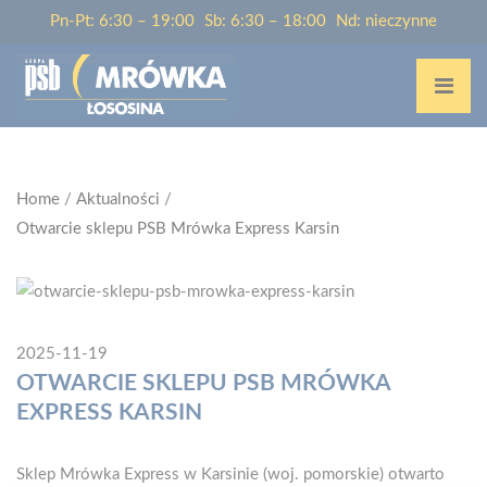
Pn-Pt: 6:30 – 19:00
Sb: 6:30 – 18:00
Nd: nieczynne
Home
/
Aktualności
/
Otwarcie sklepu PSB Mrówka Express Karsin
2025-11-19
OTWARCIE SKLEPU PSB MRÓWKA
EXPRESS KARSIN
Sklep Mrówka Express w Karsinie (woj. pomorskie) otwarto