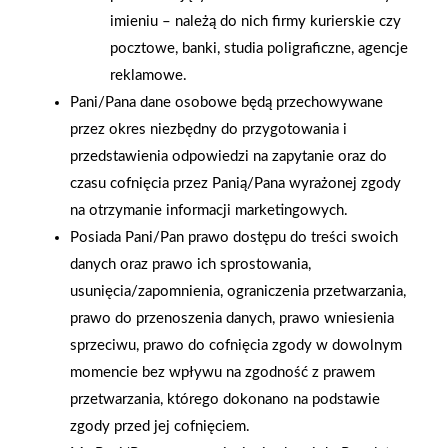
imieniu – należą do nich firmy kurierskie czy
pocztowe, banki, studia poligraficzne, agencje
2026-01-15
2026-01-12
Grupa PSB Handel S.A.
Zacisze S.A. dołącza do
reklamowe.
gra z WOŚP. Powstała
Grupy PSB. Sieć kończy
Pani/Pana dane osobowe będą przechowywane
firmowa eSkarbonka na
rok strategicznym
przez okres niezbędny do przygotowania i
rzecz gastroenterologii
otwarciem po
przedstawienia odpowiedzi na zapytanie oraz do
dziecięcej
rebrandingu
czasu cofnięcia przez Panią/Pana wyrażonej zgody
na otrzymanie informacji marketingowych.
Posiada Pani/Pan prawo dostępu do treści swoich
danych oraz prawo ich sprostowania,
usunięcia/zapomnienia, ograniczenia przetwarzania,
prawo do przenoszenia danych, prawo wniesienia
sprzeciwu, prawo do cofnięcia zgody w dowolnym
momencie bez wpływu na zgodność z prawem
przetwarzania, którego dokonano na podstawie
zgody przed jej cofnięciem.