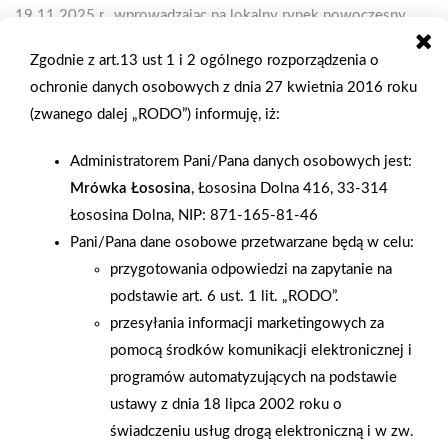
19.11.2025 r., wprowadzając na lokalny rynek nowoczesny
koncept łączący świat DIY z wygodą zakupów typu
Zgodnie z art.13 ust 1 i 2 ogólnego rozporządzenia o
convenience. Za inwestycją stoi firma Sambor – wieloletni,
ochronie danych osobowych z dnia 27 kwietnia 2016 roku
sprawdzony Partner Grupy PSB, który prowadzi kilka sklepów
(zwanego dalej „RODO”) informuję, iż:
PSB Mrówka i placówek PSB Profi, a ta w Karsinie jest
zlokalizowana najbliżej marketu Mrówka w Czersku. Nowa
Administratorem Pani/Pana danych osobowych jest:
placówka będzie działać jako jej filia, stanowiąc naturalne
Mrówka Łososina
, Łososina Dolna 416, 33-314
rozszerzenie działalności firmy, doskonale znającej potrzeby
Łososina Dolna, NIP: 871-165-81-46
klientów regionu. Mrówka ma powierzchnię ok. 400 mkw. i
Pani/Pana dane osobowe przetwarzane będą w celu:
obecnie 80 mkw. ogrodu zewnętrznego, zatrudnia 4
przygotowania odpowiedzi na zapytanie na
pracowników przy bezpośrednim wsparciu kierownika sklepu
podstawie art. 6 ust. 1 lit. „RODO”.
Mrówka w Czersku. Sklep będzie czynny od poniedziałku do
przesyłania informacji marketingowych za
piątku w godzinach 8.00 – 17.00 a w soboty 8.00 – 14.00. W
pomocą środków komunikacji elektronicznej i
sąsiedztwie znajdują się punkty usługowe i handlowe, co
programów automatyzujących na podstawie
dodatkowo zwiększa ruch klientów i sprzyja spontanicznym
ustawy z dnia 18 lipca 2002 roku o
zakupom. Po uroczystym przecięciu wstęgi przez właściciela,
świadczeniu usług drogą elektroniczną i w zw.
kadrę zarządzającą i wójta gminy Karsin oraz po poświęceniu