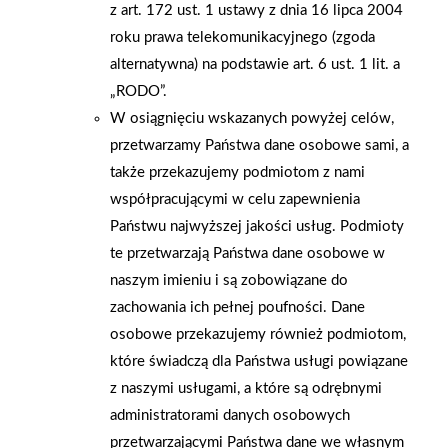
z art. 172 ust. 1 ustawy z dnia 16 lipca 2004
sklepu przez proboszcza mieszkańcy tłumnie ruszyli na zakupy
roku prawa telekomunikacyjnego (zgoda
w nowej Mrówce.
alternatywna) na podstawie art. 6 ust. 1 lit. a
„RODO”.
AKTUALNOŚCI
W osiągnięciu wskazanych powyżej celów,
przetwarzamy Państwa dane osobowe sami, a
także przekazujemy podmiotom z nami
współpracującymi w celu zapewnienia
Państwu najwyższej jakości usług. Podmioty
te przetwarzają Państwa dane osobowe w
naszym imieniu i są zobowiązane do
zachowania ich pełnej poufności. Dane
osobowe przekazujemy również podmiotom,
które świadczą dla Państwa usługi powiązane
z naszymi usługami, a które są odrębnymi
administratorami danych osobowych
przetwarzającymi Państwa dane we własnym