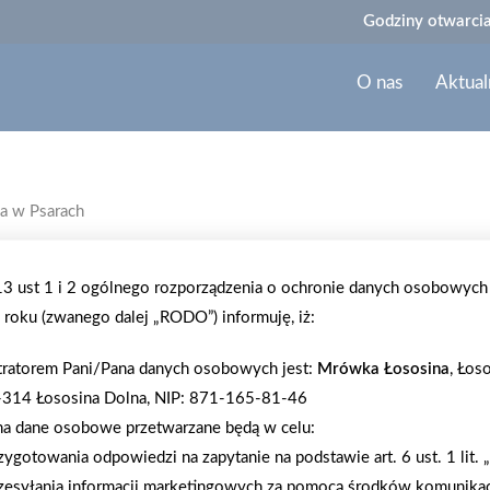
Godziny otwarcia
O nas
Aktual
a w Psarach
2025-08-19
.13 ust 1 i 2 ogólnego rozporządzenia o ochronie danych osobowych
RUSZYŁO WIELKIE WIETRZENIE
roku (zwanego dalej „RODO”) informuję, iż:
Ruszyło Wielkie Wietrzenie Mrowiska – wyprzeda
tratorem Pani/Pana danych osobowych jest:
Mrówka Łososina
, Łos
m.in. trampoliny, grille, baseny, meble ogrodowe 
-314 Łososina Dolna, NIP: 871-165-81-46
wyczerpania zapasów.
na dane osobowe przetwarzane będą w celu:
zygotowania odpowiedzi na zapytanie na podstawie art. 6 ust. 1 lit.
zesyłania informacji marketingowych za pomocą środków komunikac