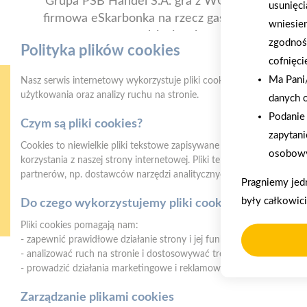
Grupa PSB Handel S.A. gra z WOŚP. Powstała
usunięci
firmowa eSkarbonka na rzecz gastroenterologii
wniesie
dziecięcej
zgodnoś
Polityka plików cookies
cofnięci
Ma Pani/
Nasz serwis internetowy wykorzystuje pliki cookies w celu zapewni
użytkowania oraz analizy ruchu na stronie.
danych 
Podanie 
Czym są pliki cookies?
zapytani
Cookies to niewielkie pliki tekstowe zapisywane na urządzeniu użyt
osobowy
korzystania z naszej strony internetowej. Pliki te mogą być odczyt
partnerów, np. dostawców narzędzi analitycznych.
Gwarancja jakości
Z
Pragniemy jed
naszych produktów
były całkowic
Do czego wykorzystujemy pliki cookies?
Pliki cookies pomagają nam:
- zapewnić prawidłowe działanie strony i jej funkcjonalności,
- analizować ruch na stronie i dostosowywać treści do preferencji 
- prowadzić działania marketingowe i reklamowe.
Mrówka Łososina
Łososina Dolna 416, 33-314 Łososina Dolna
Zarządzanie plikami cookies