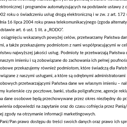
AKTUALNOŚCI
ektronicznej i programów automatyzujących na podstawie ustawy z d
02 roku o świadczeniu usług drogą elektroniczną i w zw. z art. 172 
dnia 16 lipca 2004 roku prawa telekomunikacyjnego (zgoda alternat
dstawie art. 6 ust. 1 lit. a „RODO”.
osiągnięciu wskazanych powyżej celów, przetwarzamy Państwa d
mi, a także przekazujemy podmiotom z nami współpracującymi w ce
ństwu najwyższej jakości usług. Podmioty te przetwarzają Państw
naszym imieniu i są zobowiązane do zachowania ich pełnej poufnoś
obowe przekazujemy również podmiotom, które świadczą dla Państ
wiązane z naszymi usługami, a które są odrębnymi administratorami
obowych przetwarzającymi Państwa dane we własnym imieniu – nal
rmy kurierskie czy pocztowe, banki, studia poligraficzne, agencje re
na dane osobowe będą przechowywane przez okres niezbędny do pr
wienia odpowiedzi na zapytanie oraz do czasu cofnięcia przez Panią
ej zgody na otrzymanie informacji marketingowych.
2026-01-12
Pani/Pan prawo dostępu do treści swoich danych oraz prawo ich spr