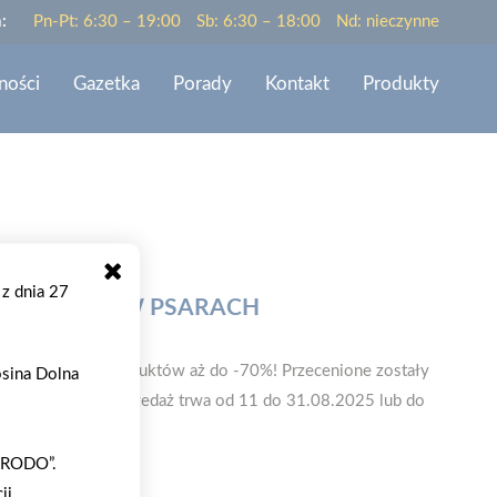
:
Pn-Pt: 6:30 – 19:00
Sb: 6:30 – 18:00
Nd: nieczynne
ności
Gazetka
Porady
Kontakt
Produkty
 z dnia 27
 MROWISKA W PSARACH
ż ponad 1700 produktów aż do -70%! Przecenione zostały
osina Dolna
i wiele więcej. Wyprzedaż trwa od 11 do 31.08.2025 lub do
 „RODO”.
ji