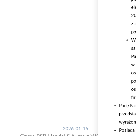
el
20
z 
po
W 
sa
Pa
w 
os
po
os
fi
Pani/Pa
przedsta
wyrażon
2026-01-15
Posiada 