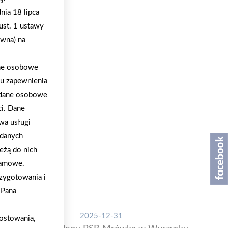
nia 18 lipca
ust. 1 ustawy
ywna) na
ane osobowe
lu zapewnienia
a dane osobowe
ci. Dane
wa usługi
 danych
eżą do nich
klamowe.
zygotowania i
/Pana
2025-12-31
ostowania,