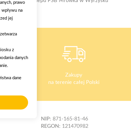
Otwarcie sklepu PSB Mrówka w Wyrzysku
danych, prawo
z wpływu na
zed jej
rzetwarza
iosku z
podania danych
nie.
y
Zakupy
aństwa dane
na terenie całej Polski
NIP:
871-165-81-46
REGON:
121470982