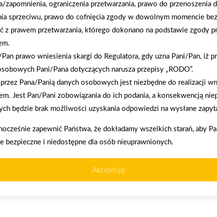
Zacisze S.A. dołącza do Grupy PSB. Sieć kończy
a/zapomnienia, ograniczenia przetwarzania, prawo do przenoszenia 
rok strategicznym otwarciem po rebrandingu
nia sprzeciwu, prawo do cofnięcia zgody w dowolnym momencie be
ć z prawem przetwarzania, którego dokonano na podstawie zgody pr
em.
Pan prawo wniesienia skargi do Regulatora, gdy uzna Pani/Pan, iż p
enia prawidłowego działania strony, poprawy komfortu
osobowych Pani/Pana dotyczących narusza przepisy „RODO”.
przez Pana/Panią danych osobowych jest niezbędne do realizacji wn
em. Jest Pan/Pani zobowiązania do ich podania, a konsekwencją nie
kownika (komputerze, tablecie, smartfonie) podczas
ch będzie brak możliwości uzyskania odpowiedzi na wysłane zapyta
ywane przez nasz system oraz systemy zaufanych
akupy w systemie
Oferujemy zakup
nocześnie zapewnić Państwa, że dokładamy wszelkich starań, aby P
ratalnym
telefoniczne
ie bezpieczne i niedostępne dla osób nieuprawnionych.
Akceptuję
użytkowników,
Telefon:
+48 575 022 522‬
E-mail:
lososina@psbmrowka.com.pl