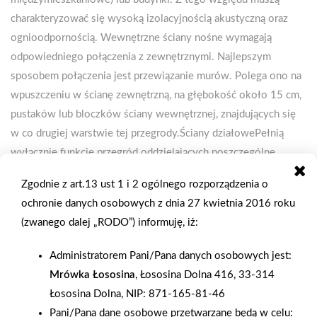
charakteryzować się wysoką izolacyjnością akustyczną oraz
ognioodpornością. Wewnętrzne ściany nośne wymagają
odpowiedniego połączenia z zewnętrznymi. Najlepszym
sposobem połączenia jest przewiązanie murów. Polega ono na
wpuszczeniu w ścianę zewnętrzną, na głębokość około 15 cm,
pustaków lub bloczków ściany wewnętrznej, znajdujących się
w co drugiej warstwie tej przegrody.Ściany działowePełnią
wyłącznie funkcję przegród oddzielających poszczególne
pomieszczenia. Przenoszą jedynie ciężar własny oraz
Zgodnie z art.13 ust 1 i 2 ogólnego rozporządzenia o
zamocowanych na nich elementów – nie pełnią funkcji
ochronie danych osobowych z dnia 27 kwietnia 2016 roku
konstrukcyjnej. Wznosi się je zwykle po wybudowaniu ścian
(zwanego dalej „RODO”) informuję, iż:
konstrukcyjnych. W przypadku takich ścian wewnętrznych duże
znaczenie ma ich ciężar, z uwagi na dopuszczalną nośność
Administratorem Pani/Pana danych osobowych jest:
stropu. Ściany działowe mają najczęściej wysokość jednej
Mrówka Łososina
, Łososina Dolna 416, 33-314
kondygnacji, są lżejsze i cieńsze od ścian konstrukcyjnych –
Łososina Dolna, NIP: 871-165-81-46
mają zwykle grubość 6-12 cm. Budując ściany zewnętrzne,
Pani/Pana dane osobowe przetwarzane będą w celu: