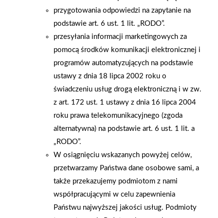
trzeba mieć na uwadze również murowane ściany działowe,
przygotowania odpowiedzi na zapytanie na
zwłaszcza jeśli będą one miały grubość większą niż 9 cm.
podstawie art. 6 ust. 1 lit. „RODO”.
W tym przypadku najlepszym sposobem powiązania obu
przesyłania informacji marketingowych za
murów – zewnętrznego i ściany działowej – jest łączenie ich
pomocą środków komunikacji elektronicznej i
w tak zwany dotyk, czyli za pomocą kotew ze stali
programów automatyzujących na podstawie
ocynkowanej. Ściany działowe można wykonać również
ustawy z dnia 18 lipca 2002 roku o
w konstrukcji lekkiego szkieletu, który obudowuje się
świadczeniu usług drogą elektroniczną i w zw.
obustronnie płytami gipsowo-kartonowymi. Ścianki działowe
z art. 172 ust. 1 ustawy z dnia 16 lipca 2004
należy stawiać po wzniesieniu konstrukcji nośnej Ściany
roku prawa telekomunikacyjnego (zgoda
działowe czy nośne – jak odróżnićAby mieć pewność, czy
alternatywna) na podstawie art. 6 ust. 1 lit. a
ściana jest nośna czy działowa w przypadku domów
„RODO”.
wielokondygnacyjnych i mieszkań dwupoziomowych, należy
W osiągnięciu wskazanych powyżej celów,
sprawdzić, które ściany na niższych kondygnacjach nie
przetwarzamy Państwa dane osobowe sami, a
są oparciem ścian na wyższych piętrach. Te, które nie
także przekazujemy podmiotom z nami
pokrywają się są najprawdopodobniej ścianami działowymi.
współpracującymi w celu zapewnienia
W celu upewnienia się, sprawdźmy także łączenie murowanej
Państwu najwyższej jakości usług. Podmioty
ściany ze stropem – ostatnia warstwa cegieł powinna być