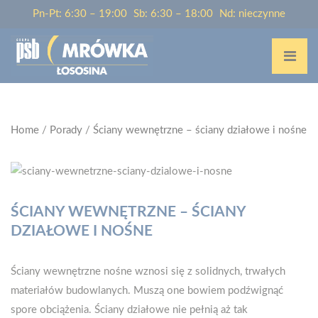
Pn-Pt: 6:30 – 19:00
Sb: 6:30 – 18:00
Nd: nieczynne
Home
/
Porady
/
Ściany wewnętrzne – ściany działowe i nośne
ŚCIANY WEWNĘTRZNE – ŚCIANY
DZIAŁOWE I NOŚNE
Ściany wewnętrzne nośne wznosi się z solidnych, trwałych
materiałów budowlanych. Muszą one bowiem podźwignąć
spore obciążenia. Ściany działowe nie pełnią aż tak