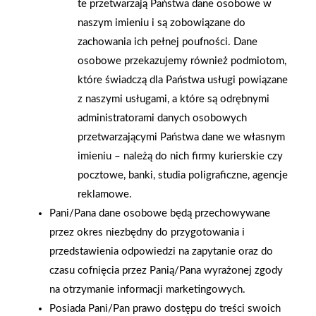
te przetwarzają Państwa dane osobowe w
pokryta zaprawą, gdyż charakterystycznym elementem tej
naszym imieniu i są zobowiązane do
przegrody jest dylatacja, zapobiegająca wpływom ewentualnych
zachowania ich pełnej poufności. Dane
pęknięć. O tym, czy ściana jest działowa czy nośna świadczy
osobowe przekazujemy również podmiotom,
również jej grubość – najczęściej ściany nośne są grubsze
które świadczą dla Państwa usługi powiązane
i masywniejsze (wyjątkiem są ściany wykonane z płyt
z naszymi usługami, a które są odrębnymi
żelbetowych, które są nieco cieńsze, dlatego oprócz grubości
administratorami danych osobowych
ściany należy sprawdzić rodzaj jej konstrukcji). Grubość
przetwarzającymi Państwa dane we własnym
najlepiej zmierzyć w miejscu z gotowym otworem. Niestety nie
imieniu – należą do nich firmy kurierskie czy
zawsze jest to możliwe i jeśli w ścianie nie ma np. drzwi,
pocztowe, banki, studia poligraficzne, agencje
to możemy przewiercić ściany do końca i zmierzyć, na jaką
reklamowe.
głębokość przeszło wiertło. Gdy ściana działowa została
Pani/Pana dane osobowe będą przechowywane
wykonana z płyt gipsowo-kartonowych, to przekonamy się
przez okres niezbędny do przygotowania i
o tym już po wywierceniu dość płytkiego otworu. Pamiętajmy,
przedstawienia odpowiedzi na zapytanie oraz do
że usunięcie ściany nośnej stanowi zagrożenie dla konstrukcji
czasu cofnięcia przez Panią/Pana wyrażonej zgody
budynku i bezpieczeństwa lokatorów. Jeśli więc nie mamy
na otrzymanie informacji marketingowych.
pewności co do rodzaju ściany, to lepiej traktować ją jako
Posiada Pani/Pan prawo dostępu do treści swoich