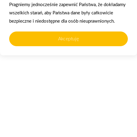
2026-01-15
2026-01-12
Pragniemy jednocześnie zapewnić Państwa, że dokładamy
Grupa PSB Handel S.A.
Zacisze S.A. dołącza do
wszelkich starań, aby Państwa dane były całkowicie
gra z WOŚP. Powstała
Grupy PSB. Sieć kończy
bezpieczne i niedostępne dla osób nieuprawnionych.
firmowa eSkarbonka na
rok strategicznym
rzecz gastroenterologii
otwarciem po
dziecięcej
rebrandingu
Akceptuję