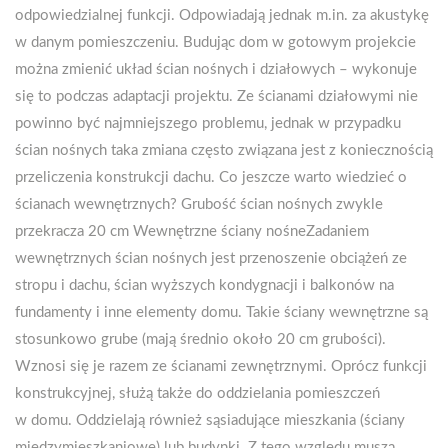
odpowiedzialnej funkcji. Odpowiadają jednak m.in. za akustykę
w danym pomieszczeniu. Budując dom w gotowym projekcie
można zmienić układ ścian nośnych i działowych – wykonuje
się to podczas adaptacji projektu. Ze ścianami działowymi nie
powinno być najmniejszego problemu, jednak w przypadku
ścian nośnych taka zmiana często związana jest z koniecznością
przeliczenia konstrukcji dachu. Co jeszcze warto wiedzieć o
ścianach wewnętrznych? Grubość ścian nośnych zwykle
przekracza 20 cm Wewnętrzne ściany nośneZadaniem
wewnętrznych ścian nośnych jest przenoszenie obciążeń ze
stropu i dachu, ścian wyższych kondygnacji i balkonów na
fundamenty i inne elementy domu. Takie ściany wewnętrzne są
stosunkowo grube (mają średnio około 20 cm grubości).
Wznosi się je razem ze ścianami zewnętrznymi. Oprócz funkcji
konstrukcyjnej, służą także do oddzielania pomieszczeń
w domu. Oddzielają również sąsiadujące mieszkania (ściany
międzymieszkaniowe) lub budynki. Z tego względu muszą